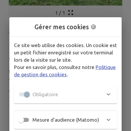
1
/
1
Gérer mes cookies 🍪
⚽️AS AYDOILLES
Publié le lundi 06 juillet 2026 - Aydoilles
Ce site web utilise des cookies. Un cookie est
un petit fichier enregistré sur votre terminal
⚽️AS AYDOILLES
lors de la visite sur le site.
Pour en savoir plus, consultez notre
Politique
Les inscriptions au club dès U7 (6 ans) sont
de gestion des cookies
.
ouvertes !
Contact : Manu Breton 06 60 17 53 21
Obligatoire
Mesure d'audience (Matomo)