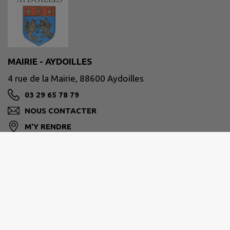
MAIRIE - AYDOILLES
4 rue de la Mairie, 88600 Aydoilles
03 29 65 78 79
NOUS CONTACTER
M'Y RENDRE
www.mairie-aydoilles.com
Site réalisé par
IntraMuros SAS
|
Mentions légales
|
CGU
|
Politique de confidentialité
|
Accessibilité : partiellement conforme