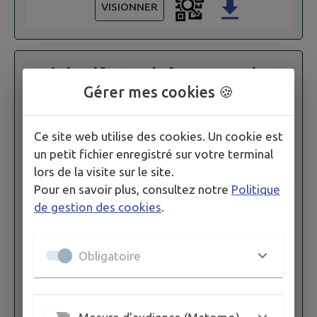
VISIONNER
Arrêté préfectoral n° 2026-246 du 2
Gérer mes cookies 🍪
juillet 2026 portant sur la restriction
temporaire des usages de l'eau au
Ce site web utilise des cookies. Un cookie est
niveau alerte renforcée sur le bassin
un petit fichier enregistré sur votre terminal
Moselle amont et Meurthe dans les
lors de la visite sur le site.
Pour en savoir plus, consultez notre
Politique
Vosges
de gestion des cookies
.
Publié le
02/07/2026 à 15:51
Arrêté n° 2026-246 du 2 juillet 2026 portant sur
Obligatoire
la restriction temporaire des usages de l'eau au
niveau alerte renforcée sur le bassin Moselle
amont et Meurthe dans le département des
Vosges à compte...