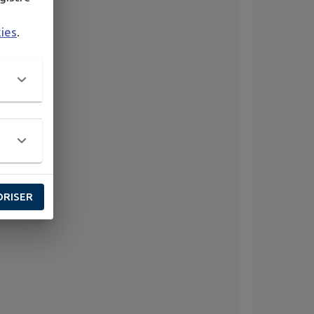
kies
.
ORISER