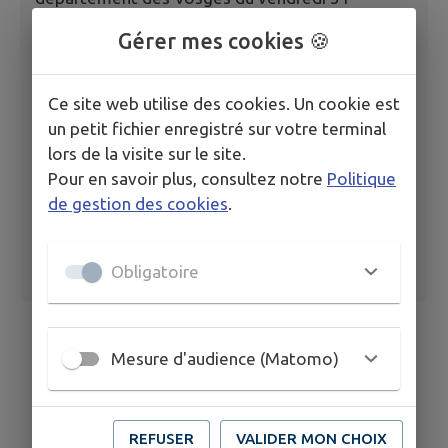
octobre 2025 à 12h00 au samedi 1er novembre
Gérer mes cookies 🍪
2025 à 12h00.
Arrêté préfectoral du 28 octobre 2025
Ce site web utilise des cookies. Un cookie est
un petit fichier enregistré sur votre terminal
lors de la visite sur le site.
Pour en savoir plus, consultez notre
Politique
de gestion des cookies
.
Obligatoire
Mesure d'audience (Matomo)
REFUSER
VALIDER MON CHOIX