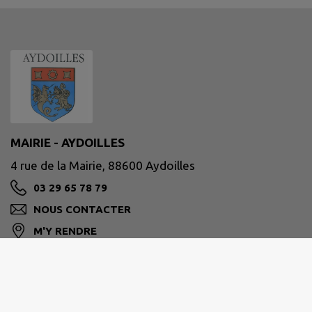
MAIRIE - AYDOILLES
4 rue de la Mairie, 88600 Aydoilles
03 29 65 78 79
NOUS CONTACTER
M'Y RENDRE
www.mairie-aydoilles.com