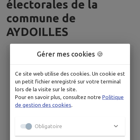
électorales de la
commune de
AYDOILLES
Gérer mes cookies 🍪
Publié le
20/05/2026 à 07:37
Arrêté préfectoral DU 20 MAI 2026 portant
Ce site web utilise des cookies. Un cookie est
composition de la commission de contrôle
un petit fichier enregistré sur votre terminal
chargée de la régularité des listes électorales de
lors de la visite sur le site.
la commune de AYDOILLES
Pour en savoir plus, consultez notre
Politique
de gestion des cookies
.
Composition de la commission de contrôle
chargée de la régularité des listes électorales
Obligatoire